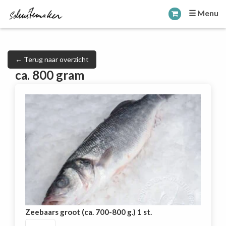
☰ Menu
← Terug naar overzicht
ca. 800 gram
Zeebaars groot (ca. 700-800 g.) 1 st.
Zeebaars