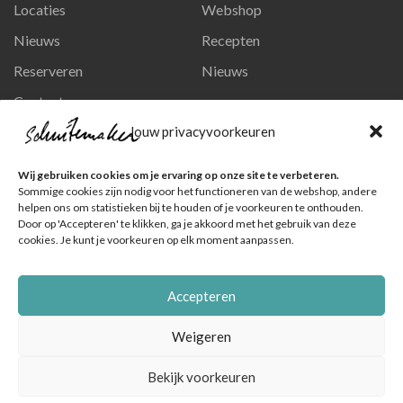
Locaties
Webshop
Nieuws
Recepten
Reserveren
Nieuws
Contact
Privacy en persoonsgegevens
Jouw privacyvoorkeuren
Like ons op Facebook
Wij gebruiken cookies om je ervaring op onze site te verbeteren.
Ga naar onze pagina
Sommige cookies zijn nodig voor het functioneren van de webshop, andere
helpen ons om statistieken bij te houden of je voorkeuren te onthouden.
Volg ons op Instagram
Door op 'Accepteren' te klikken, ga je akkoord met het gebruik van deze
cookies. Je kunt je voorkeuren op elk moment aanpassen.
Ga naar onze pagina
Accepteren
Weigeren
Bekijk voorkeuren
© Schuitemaker Vis , foto's zijn o.a. van het Nederlands Visbureau