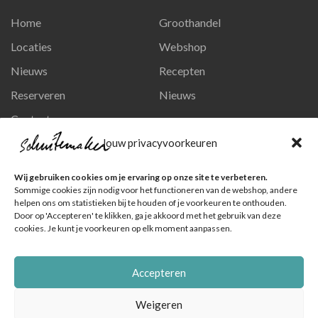
Home
Groothandel
Locaties
Webshop
Nieuws
Recepten
Reserveren
Nieuws
Contact
Privacy en persoonsgegevens
Jouw privacyvoorkeuren
Like ons op Facebook
Wij gebruiken cookies om je ervaring op onze site te verbeteren.
Ga naar onze pagina
Sommige cookies zijn nodig voor het functioneren van de webshop, andere
helpen ons om statistieken bij te houden of je voorkeuren te onthouden.
Volg ons op Instagram
Door op 'Accepteren' te klikken, ga je akkoord met het gebruik van deze
cookies. Je kunt je voorkeuren op elk moment aanpassen.
Ga naar onze pagina
Accepteren
Weigeren