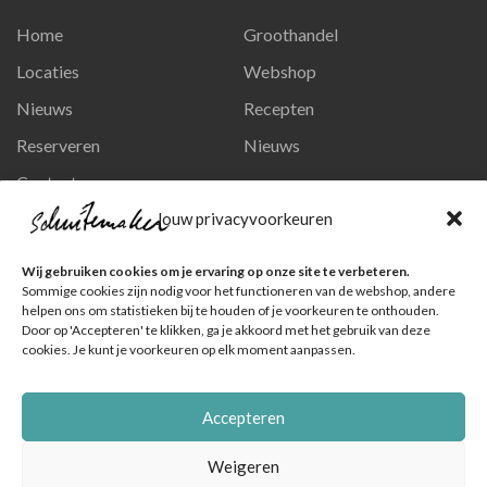
Home
Groothandel
Locaties
Webshop
Nieuws
Recepten
Reserveren
Nieuws
Contact
Privacy en persoonsgegevens
Jouw privacyvoorkeuren
Like ons op Facebook
Wij gebruiken cookies om je ervaring op onze site te verbeteren.
Ga naar onze pagina
Sommige cookies zijn nodig voor het functioneren van de webshop, andere
helpen ons om statistieken bij te houden of je voorkeuren te onthouden.
Volg ons op Instagram
Door op 'Accepteren' te klikken, ga je akkoord met het gebruik van deze
cookies. Je kunt je voorkeuren op elk moment aanpassen.
Ga naar onze pagina
Accepteren
Weigeren