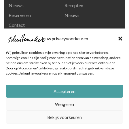
Nieuws
Recepten
Reserveren
Nieuws
Contact
Privacy en
Jouw privacyvoorkeuren
persoonsgegevens
Like ons op Facebook
Wij gebruiken cookies om je ervaring op onze site te verbeteren.
Ga naar onze pagina
Sommige cookies zijn nodig voor het functioneren van de webshop, andere
helpen ons om statistieken bij te houden of je voorkeuren te onthouden.
Volg ons op Instagram
Door op 'Accepteren' te klikken, ga je akkoord met het gebruik van deze
cookies. Je kunt je voorkeuren op elk moment aanpassen.
Ga naar onze pagina
Accepteren
Weigeren
Bekijk voorkeuren
© Schuitemaker Vis , foto's zijn o.a. van het Nederlands
Visbureau |
Online marketingbureau Dutch Blue