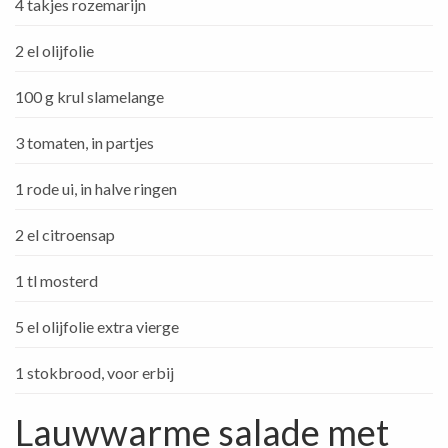
4 takjes rozemarijn
2 el olijfolie
100 g krul slamelange
3 tomaten, in partjes
1 rode ui, in halve ringen
2 el citroensap
1 tl mosterd
5 el olijfolie extra vierge
1 stokbrood, voor erbij
Lauwwarme salade met