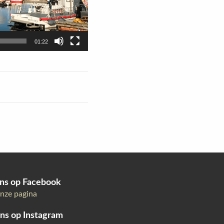
01:22
ns op Facebook
nze pagina
ns op Instagram