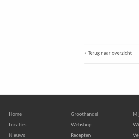
« Terug naar overzicht
Home
Groothandel
Mi
Locaties
Webshop
Wi
Nieuws
Recepten
Ve