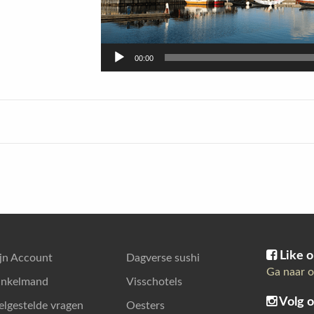
00:00
Like o
jn Account
Dagverse sushi
Ga naar o
nkelmand
Visschotels
Volg o
elgestelde vragen
Oesters