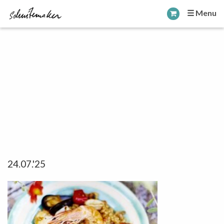
☰ Menu
24.07.'25