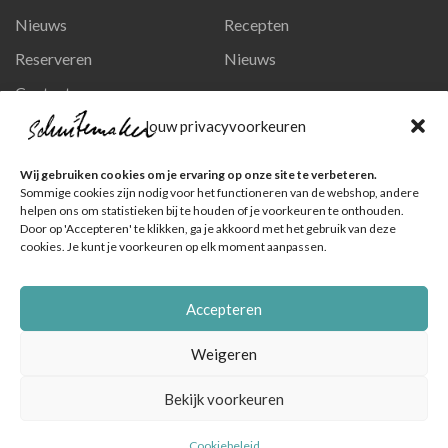
Nieuws
Recepten
Reserveren
Nieuws
Contact
Privacy en persoonsgegevens
Jouw privacyvoorkeuren
Like ons op Facebook
Wij gebruiken cookies om je ervaring op onze site te verbeteren.
Ga naar onze pagina
Sommige cookies zijn nodig voor het functioneren van de webshop, andere
helpen ons om statistieken bij te houden of je voorkeuren te onthouden.
Volg ons op Instagram
Door op 'Accepteren' te klikken, ga je akkoord met het gebruik van deze
cookies. Je kunt je voorkeuren op elk moment aanpassen.
Ga naar onze pagina
Accepteren
Weigeren
Bekijk voorkeuren
© Schuitemaker Vis , foto's zijn o.a. van het Nederlands Visbureau
|
Online marketingbureau Dutch Blue
Cookiebeleid