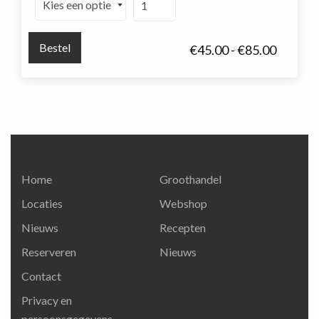
bowl
schaal
Bestel
Prijskla
€
45.00
-
€
85.00
aantal
€45.00
tot
€85.00
Home
Groothandel
Locaties
Webshop
Nieuws
Recepten
Reserveren
Nieuws
Contact
Privacy en
persoonsgegevens