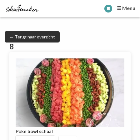
☰ Menu
← Terug naar overzicht
8
Poké bowl schaal
Poké