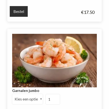
ongepeld,
zonder
Bestel
€
17.50
kop
(16/20)
1
kg
aantal
Garnalen jumbo
Garnalen
jumbo