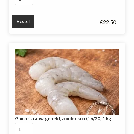
gekookt,
met
staartje
Bestel
€
22.50
16/20
1
kg
aantal
Gamba’s rauw, gepeld, zonder kop (16/20) 1 kg
Gamba's
rauw,