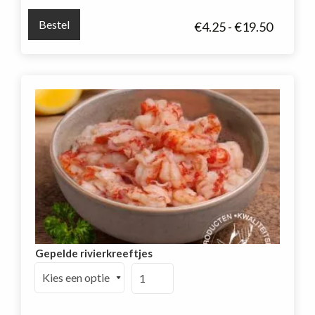
aantal
Bestel
Prijskla
€
4.25
-
€
19.50
€4.25
tot
€19.50
Gepelde rivierkreeftjes
Gepelde
rivierkreeftjes
aantal