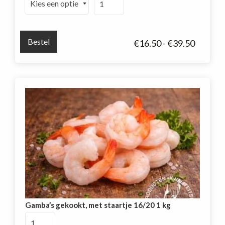
garnalen
gepeld
aantal
Bestel
Prijskla
€
16.50
-
€
39.50
€16.50
tot
€39.50
Gamba’s gekookt, met staartje 16/20 1 kg
Gamba's