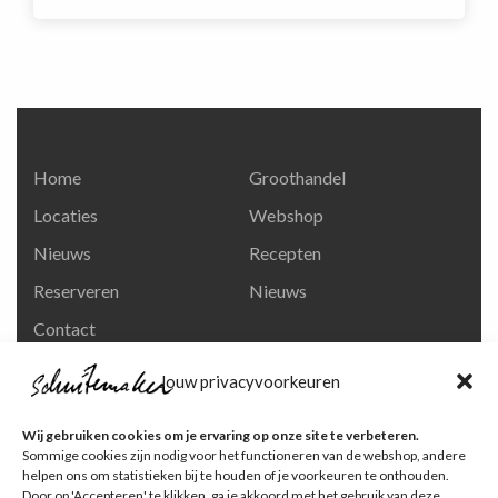
Home
Groothandel
Locaties
Webshop
Nieuws
Recepten
Reserveren
Nieuws
Contact
Privacy en
Jouw privacyvoorkeuren
persoonsgegevens
Like ons op Facebook
Wij gebruiken cookies om je ervaring op onze site te verbeteren.
Ga naar onze pagina
Sommige cookies zijn nodig voor het functioneren van de webshop, andere
helpen ons om statistieken bij te houden of je voorkeuren te onthouden.
Volg ons op Instagram
Door op 'Accepteren' te klikken, ga je akkoord met het gebruik van deze