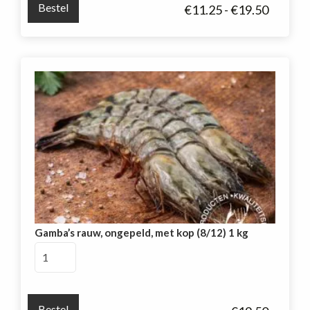
Bestel
Prijskla
€
11.25
-
€
19.50
zonder
€11.25
kop
tot
(8/12)
€19.50
1
kg
zak
aantal
Gamba’s rauw, ongepeld, met kop (8/12) 1 kg
Gamba's
rauw,
ongepeld,
met
Bestel