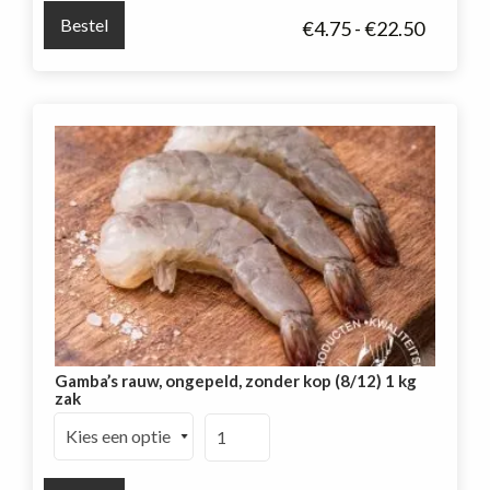
Bestel
Prijskla
€
4.75
-
€
22.50
€4.75
tot
€22.50
Gamba’s rauw, ongepeld, zonder kop (8/12) 1 kg
zak
Gamba's
rauw,
ongepeld,