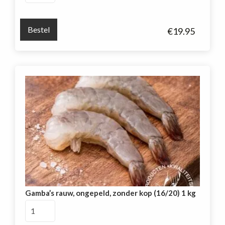
gepeld,
zonder
Bestel
€
19.95
kop
(16/20)
1
kg
aantal
Gamba’s rauw, ongepeld, zonder kop (16/20) 1 kg
Gamba's
rauw,