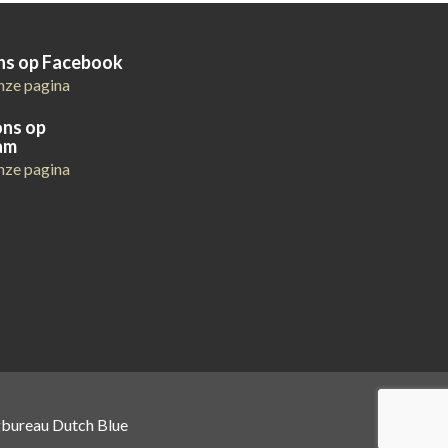
ons op Facebook
nze pagina
ons op
am
nze pagina
gbureau Dutch Blue