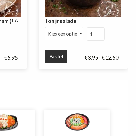
ram (+/-
Tonijnsalade
Tonijnsalade
aantal
Bestel
Prijskla
€
6.95
€
3.95
-
€
12.50
€3.95
tot
€12.50