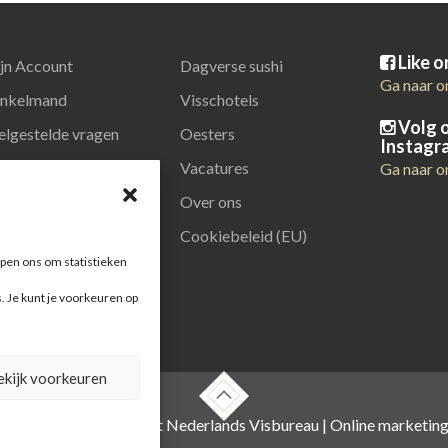
Like 
jn Account
Dagverse sushi
Ga naar o
nkelmand
Visschotels
Volg 
elgestelde vragen
Oesters
Instagr
latiegeschenken
Vacatures
Ga naar o
Over ons
Cookiebeleid (EU)
pen ons om statistieken
s. Je kunt je voorkeuren op
ekijk voorkeuren
 , foto's zijn o.a. van het Nederlands Visbureau |
Online marketin