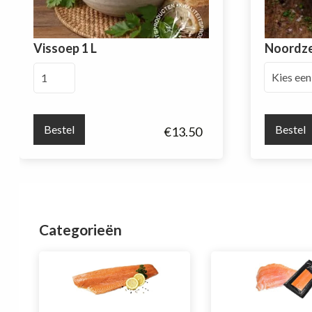
Vissoep 1 L
Noordz
Vissoep
1
L
aantal
Bestel
Bestel
€
13.50
Categorieën