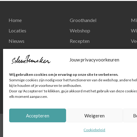
Home
Groothandel
Mi
Locaties
Webshop
Wi
Nieuws
Recepten
Ve
Reserveren
Nieuws
Re
Jouw privacyvoorkeuren
Contact
Privacy en
Wij gebruiken cookies om je ervaring op onze site te verbeteren.
persoonsgegevens
Sommige cookies zijn nodig voor het functioneren van de webshop, andere hel
bij te houden of je voorkeuren te onthouden.
Door op 'Accepteren' te klikken, ga je akkoord met het gebruik van deze cookie
elk moment aanpassen.
Accepteren
Weigeren
B
© Schuitemaker Vis
Cookiebeleid