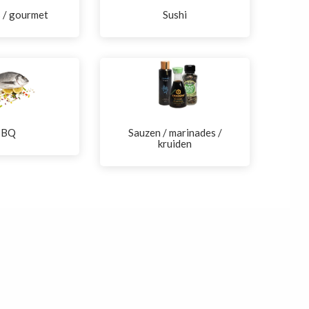
s / gourmet
Sushi
BBQ
Sauzen / marinades /
kruiden