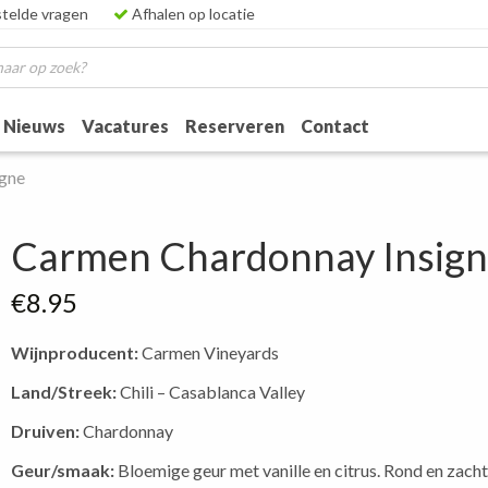
telde vragen
Afhalen op locatie
Nieuws
Vacatures
Reserveren
Contact
igne
Carmen Chardonnay Insig
€
8.95
Wijnproducent:
Carmen Vineyards
Land/Streek:
Chili – Casablanca Valley
Druiven:
Chardonnay
Geur/smaak:
Bloemige geur met vanille en citrus. Rond en zach