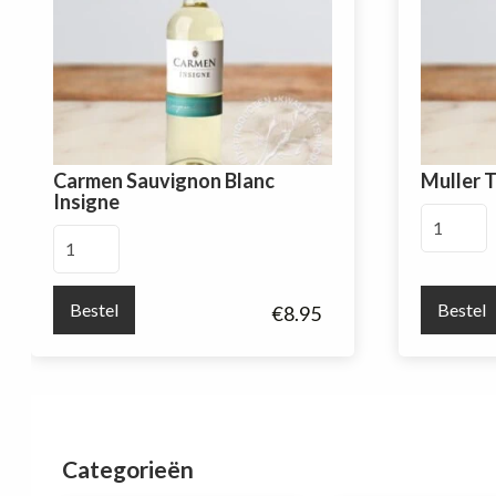
Carmen Sauvignon Blanc
Muller 
Insigne
Muller
Carmen
Thurgau
Sauvignon
aantal
Blanc
Bestel
Bestel
€
8.95
Insigne
aantal
Categorieën