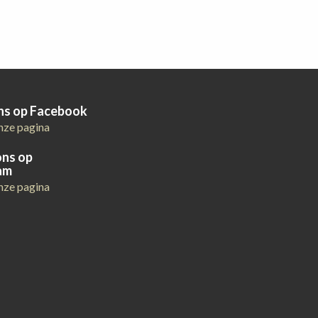
ons op Facebook
nze pagina
ons op
am
nze pagina