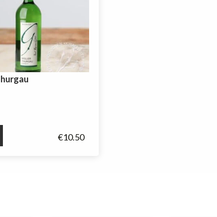
Thurgau
€
10.50