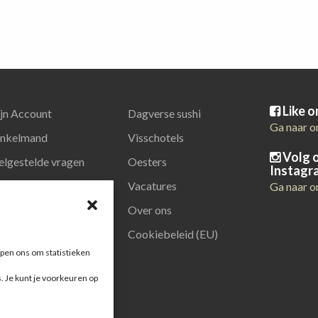
Like 
jn Account
Dagverse sushi
Ga naar o
nkelmand
Visschotels
Volg 
elgestelde vragen
Oesters
Instagr
latiegeschenken
Vacatures
Ga naar o
Over ons
Cookiebeleid (EU)
pen ons om statistieken
s. Je kunt je voorkeuren op