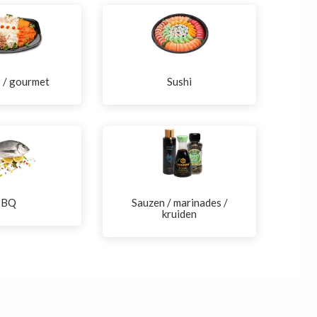
s / gourmet
Sushi
BBQ
Sauzen / marinades /
kruiden