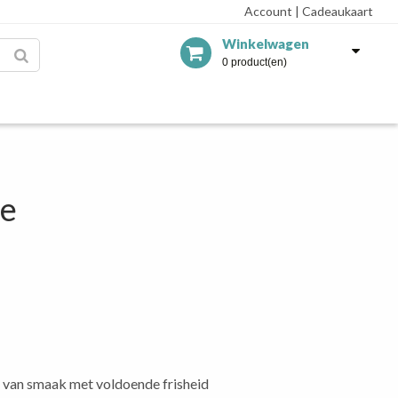
Account
|
Cadeaukaart
Winkelwagen
0 product(en)
ne
t van smaak met voldoende frisheid