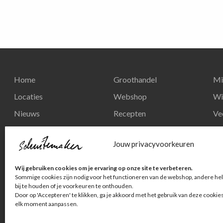
Home
Groothandel
Mi
Locaties
Webshop
Wi
Nieuws
Recepten
Ve
Reserveren
Nieuws
Re
Jouw privacyvoorkeuren
Contact
Privacy en
Wij gebruiken cookies om je ervaring op onze site te verbeteren.
persoonsgegevens
Sommige cookies zijn nodig voor het functioneren van de webshop, andere hel
bij te houden of je voorkeuren te onthouden.
Door op 'Accepteren' te klikken, ga je akkoord met het gebruik van deze cookie
elk moment aanpassen.