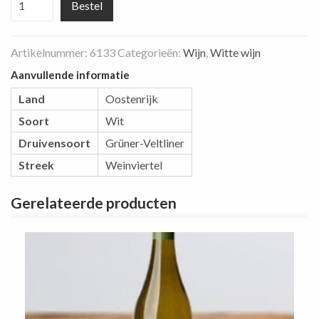
Bestel
Veltliner
Diem
Artikelnummer:
6133
Categorieën:
Wijn
,
Witte wijn
Grosse
Reserve
Aanvullende informatie
aantal
Land
Oostenrijk
Soort
Wit
Druivensoort
Grüner-Veltliner
Streek
Weinviertel
Gerelateerde producten