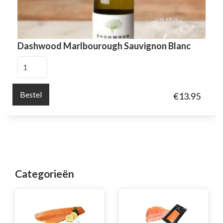
Dashwood Marlbourough Sauvignon Blanc
Dashwood
Marlbourough
Sauvignon
Bestel
€
13.95
Blanc
aantal
Categorieën