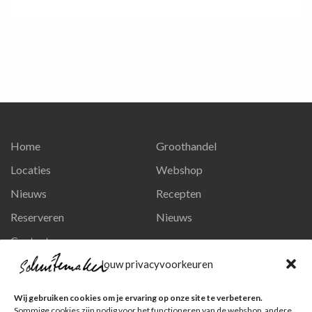
Home
Groothandel
Locaties
Webshop
Nieuws
Recepten
Reserveren
Nieuws
Contact
Privacy en persoonsgegevens
Jouw privacyvoorkeuren
Like ons op Facebook
Wij gebruiken cookies om je ervaring op onze site te verbeteren.
Ga naar onze pagina
Sommige cookies zijn nodig voor het functioneren van de webshop, andere