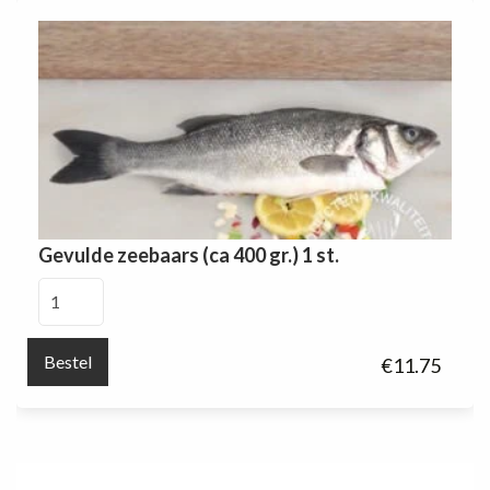
aantal
Gevulde zeebaars (ca 400 gr.) 1 st.
Gevulde
zeebaars
(ca
Bestel
€
11.75
400
gr.)
1
st.
aantal