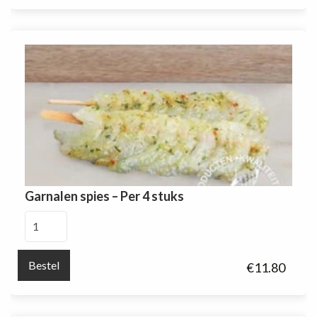
Garnalen spies – Per 4 stuks
Garnalen
spies
-
Bestel
€
11.80
Per
4
stuks