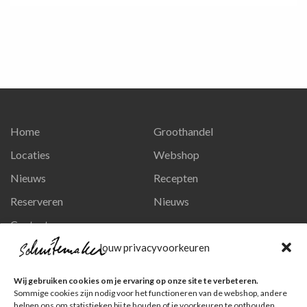
Home
Groothandel
Locaties
Webshop
Nieuws
Recepten
Reserveren
Nieuws
Contact
Privacy en persoonsgegevens
Jouw privacyvoorkeuren
Like ons op Facebook
Wij gebruiken cookies om je ervaring op onze site te verbeteren.
Ga naar onze pagina
Sommige cookies zijn nodig voor het functioneren van de webshop, andere
helpen ons om statistieken bij te houden of je voorkeuren te onthouden.