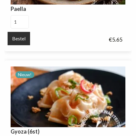
Paella
Paella
aantal
Bestel
€
5.65
Nieuw!
Gyoza (6st)