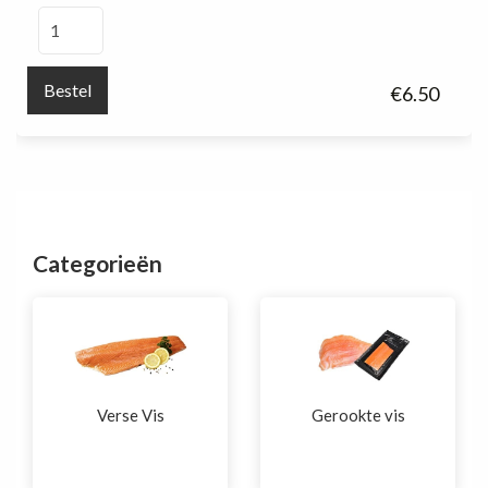
Gyoza
(6st)
aantal
Bestel
€
6.50
Categorieën
Verse Vis
Gerookte vis