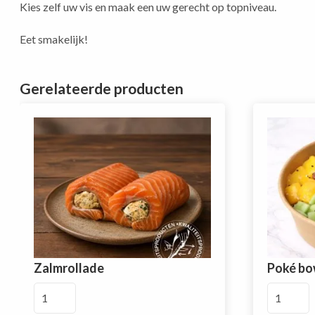
Kies zelf uw vis en maak een uw gerecht op topniveau.
Eet smakelijk!
Gerelateerde producten
Zalmrollade
Poké bow
Zalmrollade
Poké
aantal
bowl