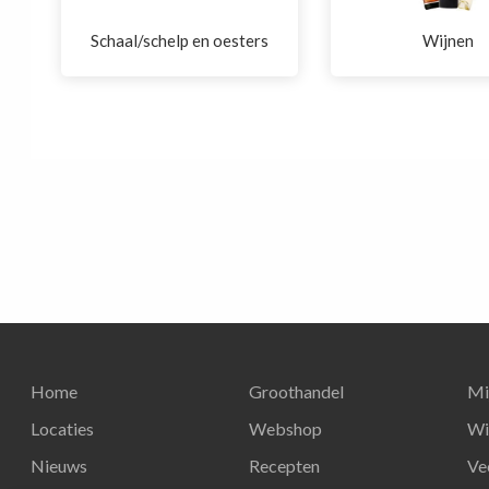
Schaal/schelp en oesters
Wijnen
Home
Groothandel
Mi
Locaties
Webshop
Wi
Nieuws
Recepten
Ve