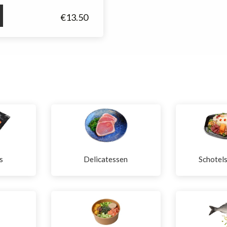
€
13.50
s
Delicatessen
Schotel