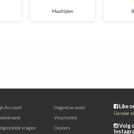
Maaltijden
Like 
jn Account
Dagverse sushi
Ga naar o
nkelmand
Visschotels
Volg 
elgestelde vragen
Oesters
Instagr