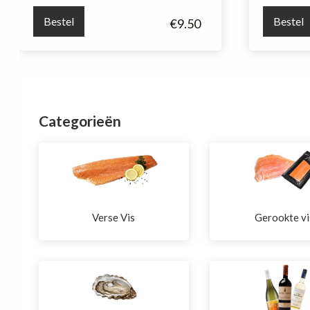
met
Bestel
Bestel
€
9.50
yellowfin
tonijn
aantal
Categorieën
Verse Vis
Gerookte vi