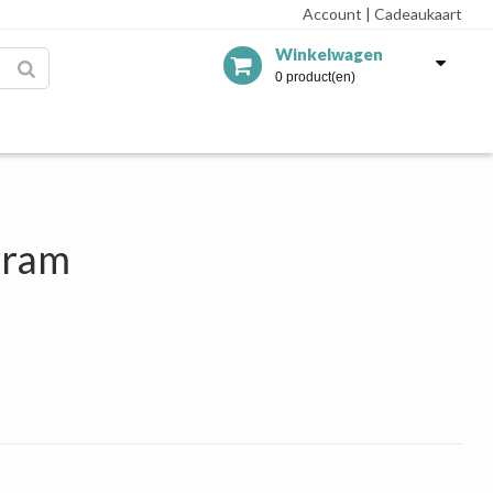
Account
|
Cadeaukaart
Winkelwagen
0 product(en)
gram