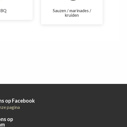
BBQ
Sauzen / marinades /
kruiden
ons op Facebook
nze pagina
ons op
am