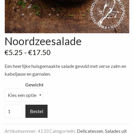
Noordzeesalade
Prijsklasse:
€
5.25
-
€
17.50
€5.25
Een heerlijke huisgemaakte salade gevuld met verse zalm en
tot
kabeljauw en garnalen.
€17.50
Gewicht
Noordzeesalade
Bestel
aantal
Artikelnummer:
4133
Categorieën:
Delicatessen
,
Salades uit