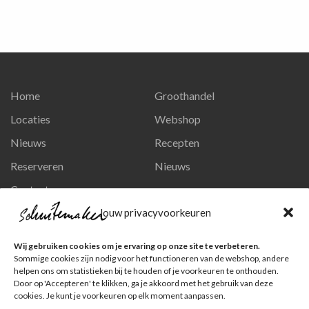
Home
Groothandel
Locaties
Webshop
Nieuws
Recepten
Reserveren
Nieuws
Contact
Privacy en persoonsgegevens
Jouw privacyvoorkeuren
Like ons op Facebook
Wij gebruiken cookies om je ervaring op onze site te verbeteren.
Ga naar onze pagina
Sommige cookies zijn nodig voor het functioneren van de webshop, andere
helpen ons om statistieken bij te houden of je voorkeuren te onthouden.
Volg ons op Instagram
Door op 'Accepteren' te klikken, ga je akkoord met het gebruik van deze
cookies. Je kunt je voorkeuren op elk moment aanpassen.
Ga naar onze pagina