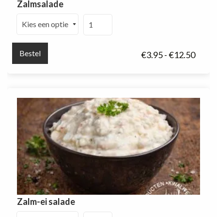
Zalmsalade
Zalmsalade
aantal
Bestel
Prijsk
€
3.95
-
€
12.50
€3.95
tot
€12.5
Zalm-ei salade
Zalm-