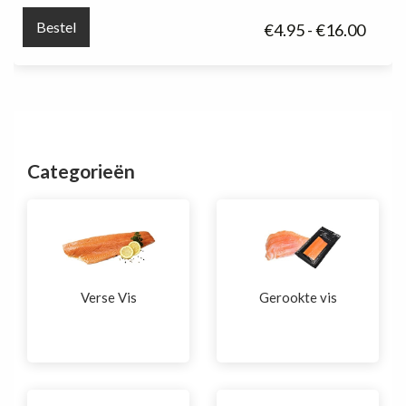
Bestel
Prijsk
€
4.95
-
€
16.00
€4.95
tot
€16.0
Categorieën
Verse Vis
Gerookte vis