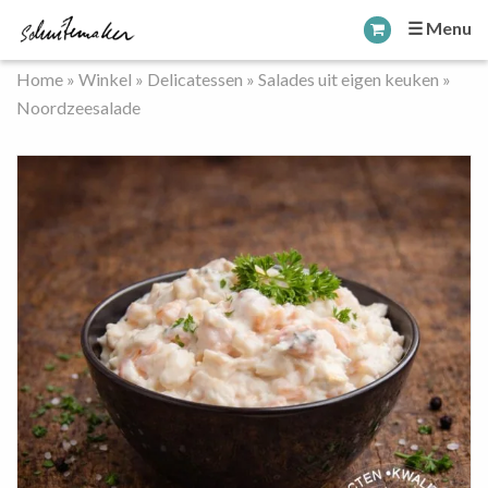
☰ Menu
Home
»
Winkel
»
Delicatessen
»
Salades uit eigen keuken
»
Noordzeesalade