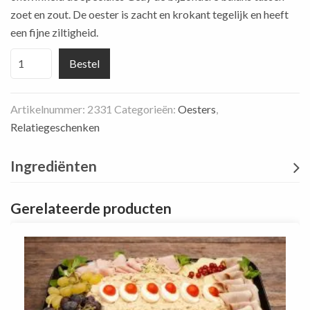
zoet en zout. De oester is zacht en krokant tegelijk en heeft
een fijne ziltigheid.
Oesters
Bestel
Spéciales
Geay
Artikelnummer:
2331
Categorieën:
Oesters
,
12
Relatiegeschenken
st.
aantal
Ingrediënten
Gerelateerde producten