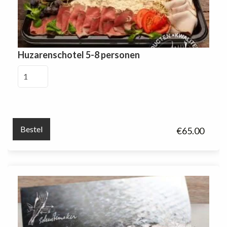
Huzarenschotel 5-8 personen
Huzarenschotel
5-
8
personen
aantal
Bestel
€
65.00