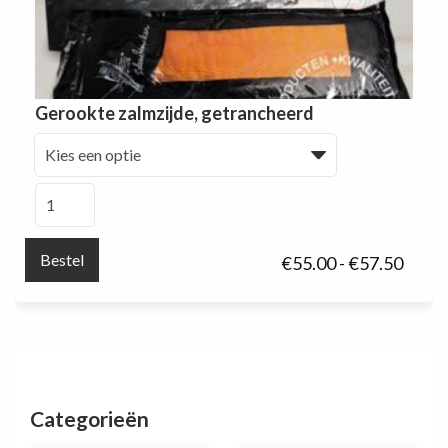
Gerookte zalmzijde, getrancheerd
Gerookte
zalmzijde,
getrancheerd
aantal
Bestel
Prijsk
€
55.00
-
€
57.50
€55.0
tot
€57.5
Categorieën