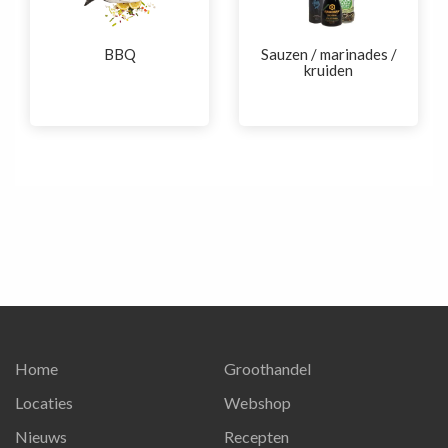
BBQ
Sauzen / marinades /
kruiden
Home
Groothandel
Locaties
Webshop
Nieuws
Recepten