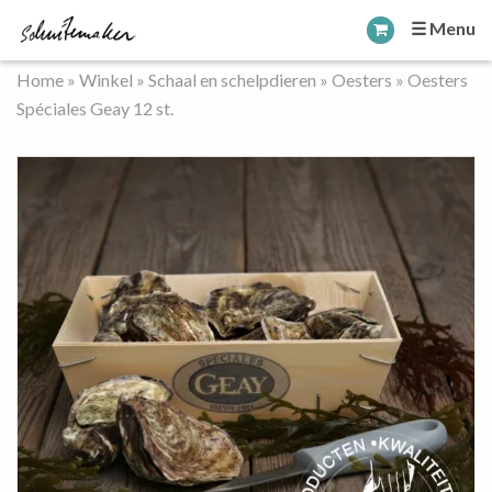
☰ Menu
Home
»
Winkel
»
Schaal en schelpdieren
»
Oesters
»
Oesters
Spéciales Geay 12 st.