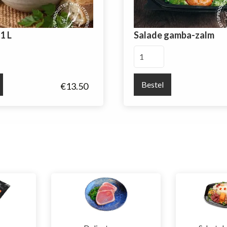
1 L
Salade gamba-zalm
Salade
gamba-
zalm
Bestel
€
13.50
aantal