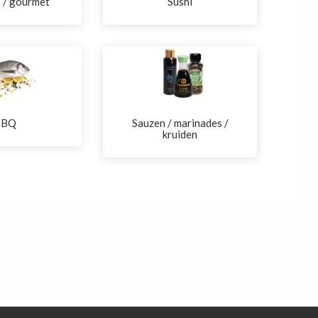
s / gourmet
Sushi
BBQ
Sauzen / marinades /
kruiden