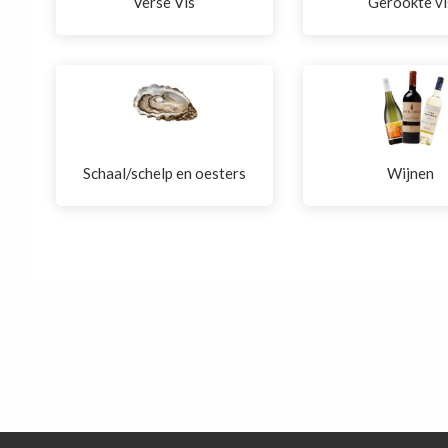
Verse Vis
Gerookte vi
Schaal/schelp en oesters
Wijnen