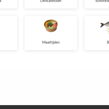
s
Delicatessen
Schotel
Maaltijden