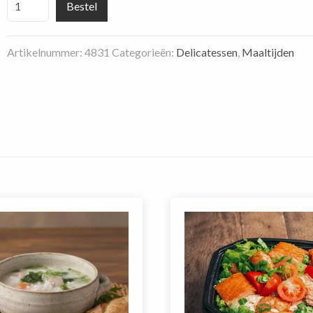
Bestel
bowl
met
Artikelnummer:
4831
Categorieën:
Delicatessen
,
Maaltijden
Noorse
zalm
en
sesamdressing
aantal