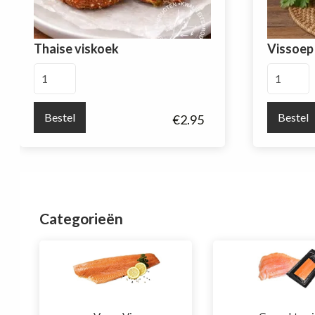
Thaise viskoek
Vissoep 
Thaise
Vissoep
viskoek
1
aantal
L
Bestel
Bestel
€
2.95
aantal
Categorieën