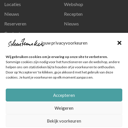
Locaties
Webshop
Nieuws
Recepten
Reserveren
Nieuws
Contact
Privacy en persoonsgegevens
Jouw privacyvoorkeuren
Like ons op Facebook
Wij gebruiken cookies om je ervaring op onze site te verbeteren.
Ga naar onze pagina
Sommige cookies zijn nodig voor het functioneren van de webshop, andere
helpen ons om statistieken bij te houden of je voorkeuren te onthouden.
Volg ons op Instagram
Door op 'Accepteren' te klikken, ga je akkoord met het gebruik van deze
cookies. Je kunt je voorkeuren op elk moment aanpassen.
Ga naar onze pagina
Accepteren
Weigeren
Bekijk voorkeuren
© Schuitemaker Vis , foto's zijn o.a. van het Nederlands Visbureau