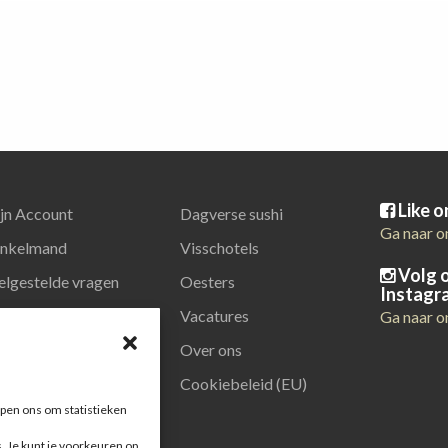
Like 
jn Account
Dagverse sushi
Ga naar o
nkelmand
Visschotels
Volg 
elgestelde vragen
Oesters
Instagr
latiegeschenken
Vacatures
Ga naar o
Over ons
Cookiebeleid (EU)
pen ons om statistieken
s. Je kunt je voorkeuren op