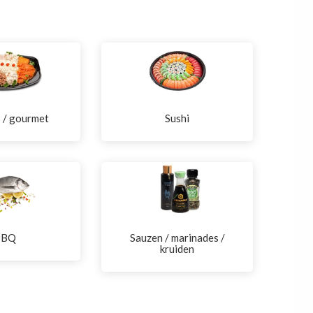
s / gourmet
Sushi
BBQ
Sauzen / marinades /
kruiden