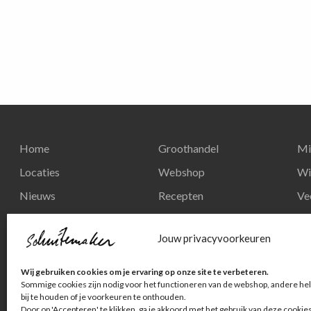
Home
Groothandel
Mi
Locaties
Webshop
Wi
Nieuws
Recepten
Ve
Reserveren
Nieuws
Re
Jouw privacyvoorkeuren
Contact
Privacy en
Wij gebruiken cookies om je ervaring op onze site te verbeteren.
persoonsgegevens
Sommige cookies zijn nodig voor het functioneren van de webshop, andere hel
bij te houden of je voorkeuren te onthouden.
Door op 'Accepteren' te klikken, ga je akkoord met het gebruik van deze cookie