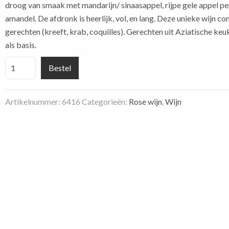
droog van smaak met mandarijn/ sinaasappel, rijpe gele appel p
amandel. De afdronk is heerlijk, vol, en lang. Deze unieke wijn c
gerechten (kreeft, krab, coquilles). Gerechten uit Aziatische keuk
als basis.
Rosat
Bestel
Binigrau
Mallorca
Artikelnummer:
6416
Categorieën:
Rose wijn
,
Wijn
aantal