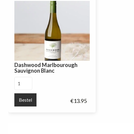
Dashwood Marlbourough
Sauvignon Blanc
Dashwood
Marlbourough
Sauvignon
Bestel
€
13.95
Blanc
aantal