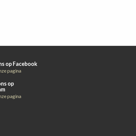
ons op Facebook
nze pagina
ons op
am
nze pagina