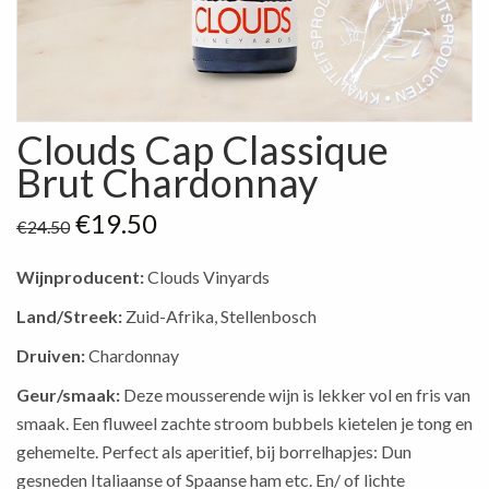
Clouds Cap Classique
Brut Chardonnay
Oorspronkelijke
Huidige
€
19.50
€
24.50
prijs
prijs
was:
is:
Wijnproducent:
Clouds Vinyards
€24.50.
€19.50.
Land/Streek:
Zuid-Afrika, Stellenbosch
Druiven:
Chardonnay
Geur/smaak:
Deze mousserende wijn is lekker vol en fris van
smaak. Een fluweel zachte stroom bubbels kietelen je tong en
gehemelte. Perfect als aperitief, bij borrelhapjes: Dun
gesneden Italiaanse of Spaanse ham etc. En/ of lichte