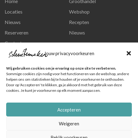
Home
Groothandel
Locaties
Webshop
Nieuws
Recepten
Reserveren
Nieuws
Contact
Privacy en persoonsgegevens
Jouw privacyvoorkeuren
Like ons op Facebook
Wij gebruiken cookies om je ervaring op onze site te verbeteren.
Ga naar onze pagina
Sommige cookies zijn nodig voor het functioneren van de webshop, andere
helpen ons om statistieken bij te houden of je voorkeuren te onthouden.
Volg ons op Instagram
Door op 'Accepteren' te klikken, ga je akkoord met het gebruik van deze
cookies. Je kunt je voorkeuren op elk moment aanpassen.
Ga naar onze pagina
Accepteren
Weigeren
Bekijk voorkeuren