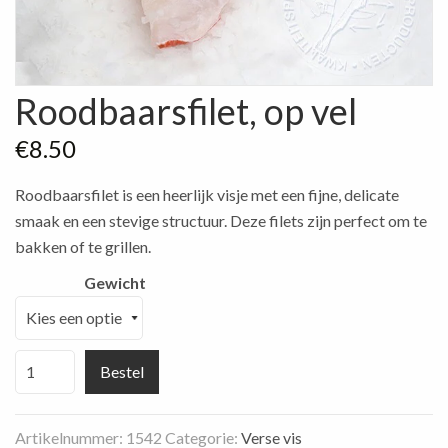
Roodbaarsfilet, op vel
€
8.50
Roodbaarsfilet is een heerlijk visje met een fijne, delicate
smaak en een stevige structuur. Deze filets zijn perfect om te
bakken of te grillen.
Gewicht
Roodbaarsfilet,
Bestel
op
vel
Artikelnummer:
1542
Categorie:
Verse vis
aantal