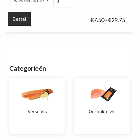
zonder
vel
Bestel
Prijsk
€
7.50
-
€
29.75
aantal
€7.50
tot
€29.7
Categorieën
Verse Vis
Gerookte vis