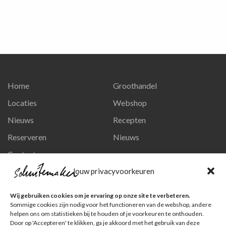
Home
Groothandel
Locaties
Webshop
Nieuws
Recepten
Reserveren
Nieuws
Contact
Privacy en persoonsgegevens
Jouw privacyvoorkeuren
Like ons op Facebook
Wij gebruiken cookies om je ervaring op onze site te verbeteren.
Ga naar onze pagina
Sommige cookies zijn nodig voor het functioneren van de webshop, andere
helpen ons om statistieken bij te houden of je voorkeuren te onthouden.
Volg ons op Instagram
Door op 'Accepteren' te klikken, ga je akkoord met het gebruik van deze