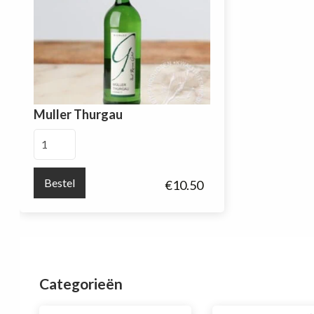
Muller Thurgau
Muller
Thurgau
aantal
Bestel
€
10.50
Categorieën