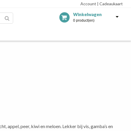
Account
|
Cadeaukaart
Winkelwagen
0 product(en)
ht, appel, peer, kiwi en meloen. Lekker bij vis, gamba’s en