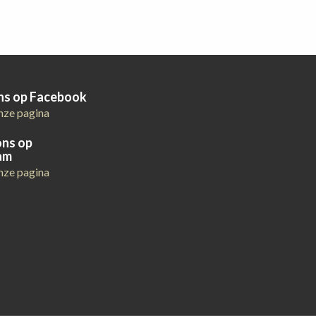
ons op Facebook
nze pagina
ons op
am
nze pagina