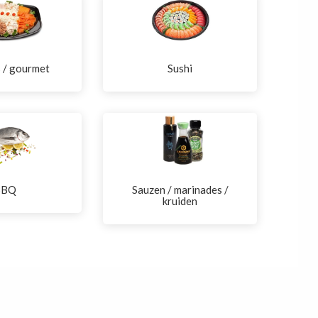
s / gourmet
Sushi
BBQ
Sauzen / marinades /
kruiden