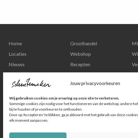
Home
Groothandel
Mi
Locaties
Webshop
Wi
Nieuws
Recepten
Ve
Reserveren
Nieuws
Re
Jouw privacyvoorkeuren
Contact
Privacy en
Wij gebruiken cookies om je ervaring op onze site te verbeteren.
persoonsgegevens
Sommige cookies zijn nodig voor het functioneren van de webshop, andere hel
bij te houden of je voorkeuren te onthouden.
Door op 'Accepteren' te klikken, ga je akkoord met het gebruik van deze cookie
elk moment aanpassen.