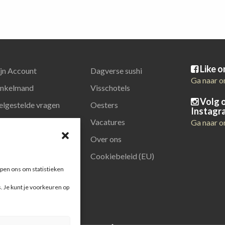
Like 
jn Account
Dagverse sushi
Ga naar o
nkelmand
Visschotels
Volg 
elgestelde vragen
Oesters
Instagr
latiegeschenken
Vacatures
Ga naar o
Over ons
Cookiebeleid (EU)
pen ons om statistieken
s. Je kunt je voorkeuren op