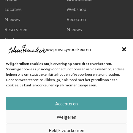
Locaties
Webshop
Nieuws
Recepten
Reserveren
Nieuws
Contact
Privacy en persoonsgegevens
Jouw privacyvoorkeuren
Like ons op Facebook
Wij gebruiken cookies om je ervaring op onze site te verbeteren.
Ga naar onze pagina
Sommige cookies zijn nodig voor het functioneren van de webshop, andere
helpen ons om statistieken bij te houden of je voorkeuren te onthouden.
Volg ons op Instagram
Door op 'Accepteren' te klikken, ga je akkoord met het gebruik van deze
cookies. Je kunt je voorkeuren op elk moment aanpassen.
Ga naar onze pagina
Accepteren
Weigeren
Bekijk voorkeuren