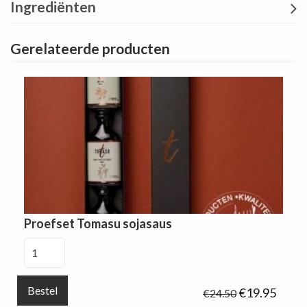
Ingrediënten
Gerelateerde producten
Proefset Tomasu sojasaus
Proefset
Tomasu
sojasaus
Bestel
Oorspronkeli
Huidi
€
19.95
€
24.50
aantal