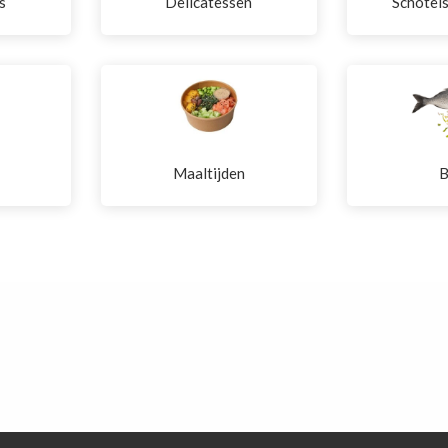
s
Delicatessen
Schotel
Maaltijden