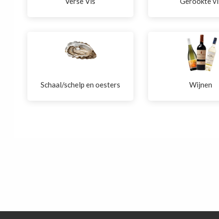
Verse Vis
Gerookte vi
Schaal/schelp en oesters
Wijnen