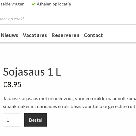
telde vragen
Afhalen op locatie
Nieuws
Vacatures
Reserveren
Contact
Sojasaus 1 L
€
8.95
Japanse sojasaus met minder zout, voor een milde maar volle umam
smaakmaker in marinades en als basis voor talloze gerechten ui
Sojasaus
Bestel
1
L