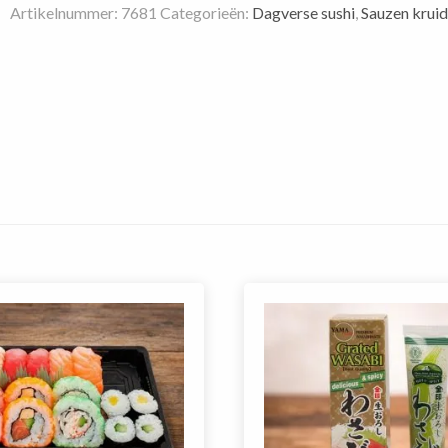
Artikelnummer:
7681
Categorieën:
Dagverse sushi
,
Sauzen krui
aantal