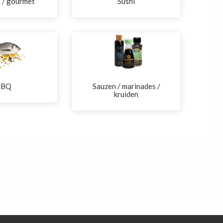
s / gourmet
Sushi
BBQ
Sauzen / marinades /
kruiden