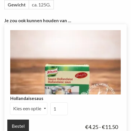
Gewicht
ca. 125G.
Je zou ook kunnen houden van …
Hollandaisesaus
Hollandaisesaus
aantal
Bestel
Prijsk
€
4.25
-
€
11.50