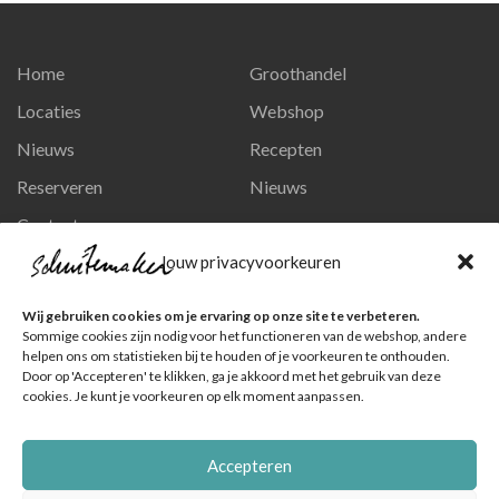
Home
Groothandel
Locaties
Webshop
Nieuws
Recepten
Reserveren
Nieuws
Contact
Privacy en persoonsgegevens
Jouw privacyvoorkeuren
Like ons op Facebook
Wij gebruiken cookies om je ervaring op onze site te verbeteren.
Ga naar onze pagina
Sommige cookies zijn nodig voor het functioneren van de webshop, andere
helpen ons om statistieken bij te houden of je voorkeuren te onthouden.
Volg ons op Instagram
Door op 'Accepteren' te klikken, ga je akkoord met het gebruik van deze
cookies. Je kunt je voorkeuren op elk moment aanpassen.
Ga naar onze pagina
Accepteren