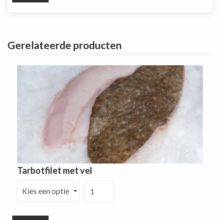
€4.25
tot
€11.5
Gerelateerde producten
Tarbotfilet met vel
Tarbotfilet
met
vel