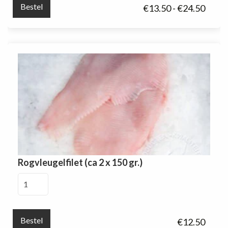
aantal
Bestel
Prijsk
€
13.50
-
€
24.50
€13.5
tot
€24.5
Rogvleugelfilet (ca 2 x 150 gr.)
Rogvleugelfilet
(ca
2
x
Bestel
€
12.50