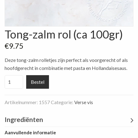
Tong-zalm rol (ca 100gr)
€
9.75
Deze tong-zalm rolletjes zijn perfect als voorgerecht of als
hoofdgerecht in combinatie met pasta en Hollandaisesaus.
Tong-
Bestel
zalm
rol
Artikelnummer:
1557
Categorie:
Verse vis
(ca
100gr)
Ingrediënten
aantal
Aanvullende informatie