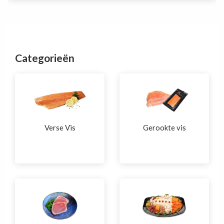
125
gr.)
aantal
Categorieën
Verse Vis
Gerookte vis