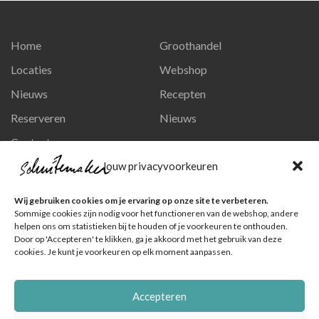
Home
Groothandel
Locaties
Webshop
Nieuws
Recepten
Reserveren
Nieuws
Contact
Privacy en persoonsgegevens
Jouw privacyvoorkeuren
Like ons op Facebook
Wij gebruiken cookies om je ervaring op onze site te verbeteren.
Ga naar onze pagina
Sommige cookies zijn nodig voor het functioneren van de webshop, andere
helpen ons om statistieken bij te houden of je voorkeuren te onthouden.
Volg ons op Instagram
Door op 'Accepteren' te klikken, ga je akkoord met het gebruik van deze
cookies. Je kunt je voorkeuren op elk moment aanpassen.
Ga naar onze pagina
Accepteren