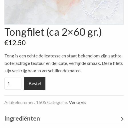
Tongfilet (ca 2×60 gr.)
€
12.50
Tong is een echte delicatesse en staat bekend om zijn zachte,
boterachtige textuur en delicate, verfijnde smaak. Deze filets
zijn verkrijgbaar in verschillende maten.
Tongfilet
Bestel
(ca
2×60
Artikelnummer:
1605
Categorie:
Verse vis
gr.)
aantal
Ingrediënten