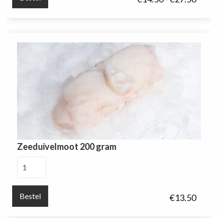
aantal
€14.5
tot
€27.5
Zeeduivelmoot 200 gram
Zeeduivelmoot
200
gram
Bestel
€
13.50
aantal