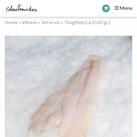
☰ Menu
Home
»
Winkel
»
Verse vis
»
Tongfilet (ca 2×60 gr.)