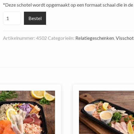
*Deze schotel wordt opgemaakt op een formaat schaal die in de 
Visschotel
Bestel
hapjes
6-
Artikelnummer:
4502
Categorieën:
Relatiegeschenken
,
Visschot
10
personen
aantal