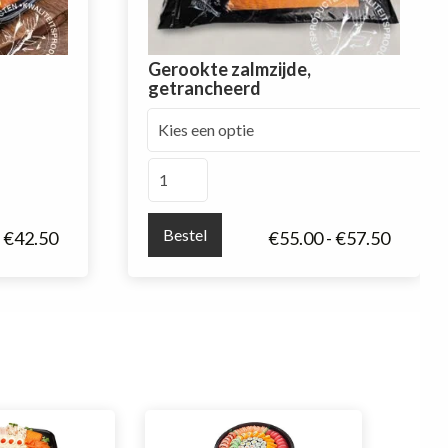
Gerookte zalmzijde,
getrancheerd
Bestel
Prijskla
€
42.50
€
55.00
-
€
57.50
€55.00
tot
€57.50