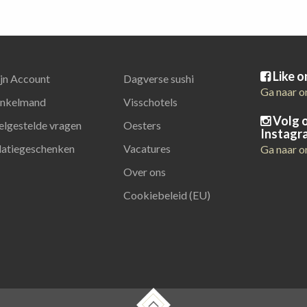
Like 
jn Account
Dagverse sushi
Ga naar o
nkelmand
Visschotels
Volg 
elgestelde vragen
Oesters
Instagr
latiegeschenken
Vacatures
Ga naar o
Over ons
Cookiebeleid (EU)