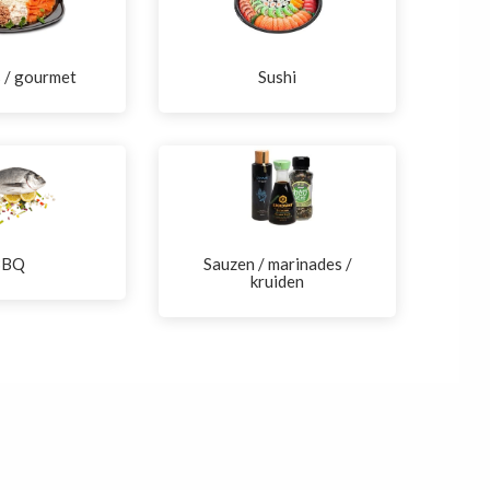
s / gourmet
Sushi
BBQ
Sauzen / marinades /
kruiden