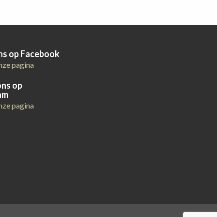
ons op Facebook
nze pagina
ons op
am
nze pagina