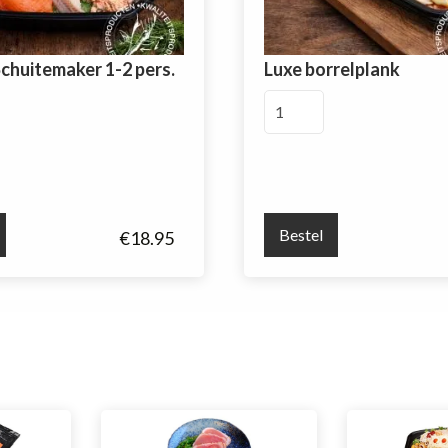
chuitemaker 1-2 pers.
Luxe borrelplank
Luxe
aker
borrelplank
aantal
Bestel
€
18.95