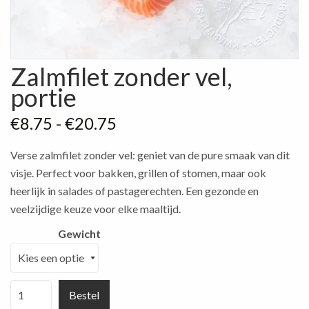
Zalmfilet zonder vel,
portie
Prijsklasse:
€
8.75
-
€
20.75
€8.75
Verse zalmfilet zonder vel: geniet van de pure smaak van dit
tot
visje. Perfect voor bakken, grillen of stomen, maar ook
€20.75
heerlijk in salades of pastagerechten. Een gezonde en
veelzijdige keuze voor elke maaltijd.
Gewicht
Zalmfilet
Bestel
zonder