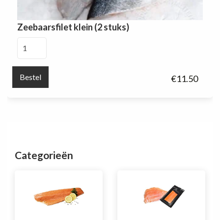
Zeebaarsfilet klein (2 stuks)
Zeebaarsfilet
klein
(2
Bestel
€
11.50
stuks)
aantal
Categorieën