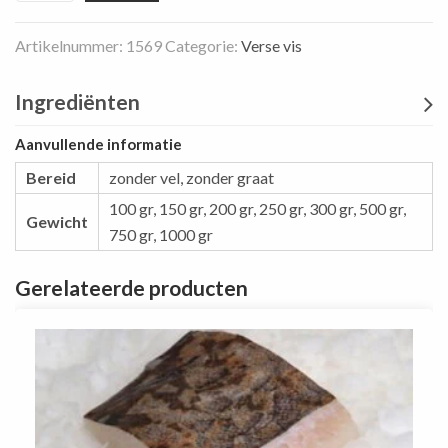
vel,
Artikelnummer:
1569
Categorie:
Verse vis
portie
aantal
Ingrediënten
Aanvullende informatie
Bereid
zonder vel, zonder graat
100 gr
,
150 gr
,
200 gr
,
250 gr
,
300 gr
,
500 gr
,
Gewicht
750 gr
,
1000 gr
Gerelateerde producten