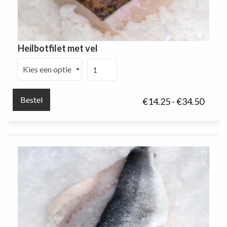
Heilbotfilet met vel
Heilbotfilet
met
vel
Bestel
Prijsk
€
14.25
-
€
34.50
aantal
€14.2
tot
€34.5