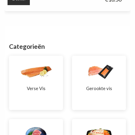
500
gr.)
1
st.
aantal
Categorieën
Verse Vis
Gerookte vis