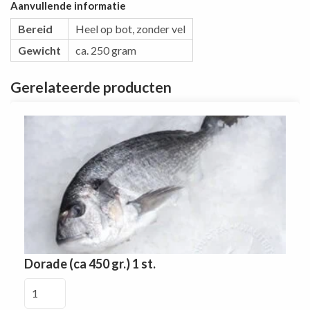
Aanvullende informatie
Bereid
Heel op bot, zonder vel
Gewicht
ca. 250 gram
Gerelateerde producten
Dorade (ca 450 gr.) 1 st.
Dorade
(ca