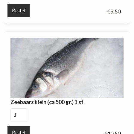
450
Bestel
€
9.50
gr.)
1
st.
aantal
Zeebaars klein (ca 500 gr.) 1 st.
Zeebaars
klein
(ca
Bestel
€
10.50