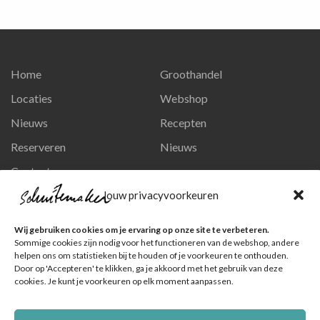
Home
Groothandel
Locaties
Webshop
Nieuws
Recepten
Reserveren
Nieuws
Contact
Privacy en persoonsgegevens
Jouw privacyvoorkeuren
Like ons op Facebook
Wij gebruiken cookies om je ervaring op onze site te verbeteren.
Ga naar onze pagina
Sommige cookies zijn nodig voor het functioneren van de webshop, andere
helpen ons om statistieken bij te houden of je voorkeuren te onthouden.
Volg ons op Instagram
Door op 'Accepteren' te klikken, ga je akkoord met het gebruik van deze
cookies. Je kunt je voorkeuren op elk moment aanpassen.
Ga naar onze pagina