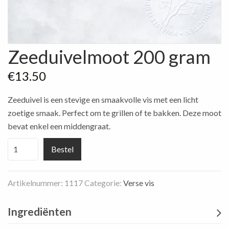
Zeeduivelmoot 200 gram
€
13.50
Zeeduivel is een stevige en smaakvolle vis met een licht
zoetige smaak. Perfect om te grillen of te bakken. Deze moot
bevat enkel een middengraat.
Zeeduivelmoot
Bestel
200
gram
Artikelnummer:
1117
Categorie:
Verse vis
aantal
Ingrediënten