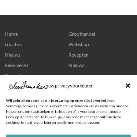
Home
Groothandel
Locaties
Webshop
Nieuws
Recepten
Reserveren
Nieuws
Contact
Privacy en persoonsgegevens
Jouw privacyvoorkeuren
Like ons op Facebook
Wij gebruiken cookies om je ervaring op onze site te verbeteren.
Ga naar onze pagina
Sommige cookies zijn nodig voor het functioneren van de webshop, andere
helpen ons om statistieken bij te houden of je voorkeuren te onthouden.
Volg ons op Instagram
Door op 'Accepteren' te klikken, ga je akkoord met het gebruik van deze
cookies. Je kunt je voorkeuren op elk moment aanpassen.
Ga naar onze pagina