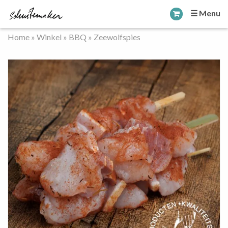
☰ Menu
Home
»
Winkel
»
BBQ
»
Zeewolfspies