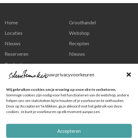
Home
Groothandel
Locaties
Webshop
Nieuws
Recepten
Reserveren
Nieuws
Contact
Privacy en persoonsgegevens
Jouw privacyvoorkeuren
Like ons op Facebook
Wij gebruiken cookies om je ervaring op onze site te verbeteren.
Ga naar onze pagina
Sommige cookies zijn nodig voor het functioneren van de webshop, andere
helpen ons om statistieken bij te houden of je voorkeuren te onthouden.
Volg ons op Instagram
Door op 'Accepteren' te klikken, ga je akkoord met het gebruik van deze
cookies. Je kunt je voorkeuren op elk moment aanpassen.
Ga naar onze pagina
Accepteren