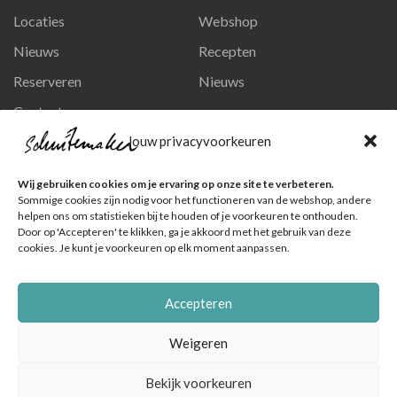
Locaties
Webshop
Nieuws
Recepten
Reserveren
Nieuws
Contact
Privacy en persoonsgegevens
Jouw privacyvoorkeuren
Like ons op Facebook
Wij gebruiken cookies om je ervaring op onze site te verbeteren.
Ga naar onze pagina
Sommige cookies zijn nodig voor het functioneren van de webshop, andere
helpen ons om statistieken bij te houden of je voorkeuren te onthouden.
Volg ons op Instagram
Door op 'Accepteren' te klikken, ga je akkoord met het gebruik van deze
cookies. Je kunt je voorkeuren op elk moment aanpassen.
Ga naar onze pagina
Accepteren
Weigeren
Bekijk voorkeuren
© Schuitemaker Vis , foto's zijn o.a. van het Nederlands Visbureau