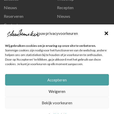
Nieuws
Recepten
Reserveren
Nieuws
Contact
Privacy en persoonsgegevens
Jouw privacyvoorkeuren
Like ons op Facebook
Wij gebruiken cookies om je ervaring op onze site te verbeteren.
Ga naar onze pagina
Sommige cookies zijn nodig voor het functioneren van de webshop, andere
helpen ons om statistieken bij te houden of je voorkeuren te onthouden.
Volg ons op Instagram
Door op 'Accepteren' te klikken, ga je akkoord met het gebruik van deze
cookies. Je kunt je voorkeuren op elk moment aanpassen.
Ga naar onze pagina
Accepteren
Weigeren
Bekijk voorkeuren
© Schuitemaker Vis , foto's zijn o.a. van het Nederlands Visbureau
|
Online marketingbureau Dutch Blue