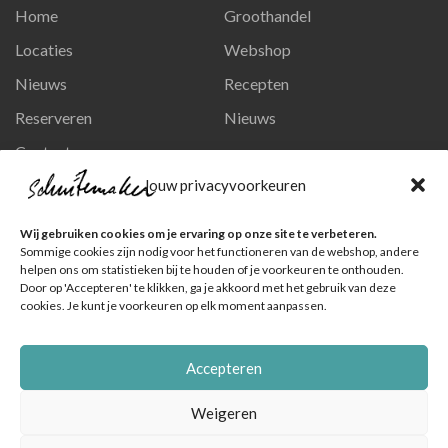
Home
Groothandel
Locaties
Webshop
Nieuws
Recepten
Reserveren
Nieuws
Contact
Privacy en persoonsgegevens
Jouw privacyvoorkeuren
Like ons op Facebook
Wij gebruiken cookies om je ervaring op onze site te verbeteren.
Ga naar onze pagina
Sommige cookies zijn nodig voor het functioneren van de webshop, andere
helpen ons om statistieken bij te houden of je voorkeuren te onthouden.
Volg ons op Instagram
Door op 'Accepteren' te klikken, ga je akkoord met het gebruik van deze
cookies. Je kunt je voorkeuren op elk moment aanpassen.
Ga naar onze pagina
Accepteren
Weigeren