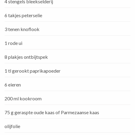
4 stengels bleekselderij
6 takjes peterselie
3 tenen knoflook
1 rode ui
8 plakjes ontbijtspek
1 tl gerookt paprikapoeder
6 eieren
200 ml kookroom
75 g geraspte oude kaas of Parmezaanse kaas
olijfolie