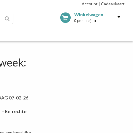
Account
|
Cadeaukaart
Winkelwagen
0 product(en)
 week:
AG 07-02-26
 – Een echte
e een heerlijke