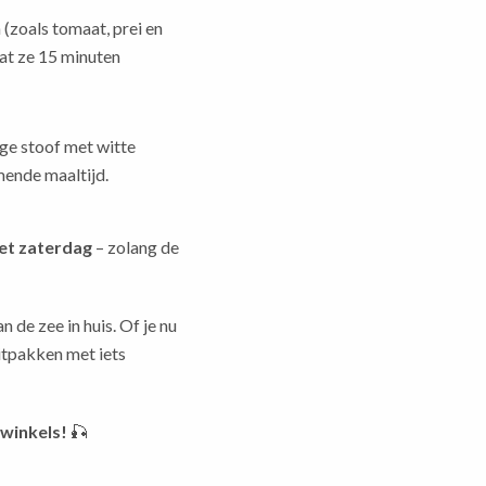
 (zoals tomaat, prei en
aat ze 15 minuten
ge stoof met witte
mende maaltijd.
et zaterdag
– zolang de
 de zee in huis. Of je nu
itpakken met iets
swinkels!
🎣