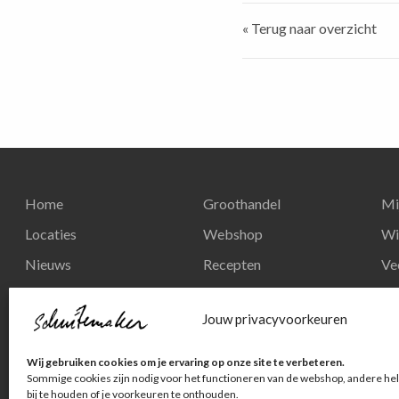
« Terug naar overzicht
Home
Groothandel
Mi
Locaties
Webshop
Wi
Nieuws
Recepten
Ve
Reserveren
Nieuws
Re
Jouw privacyvoorkeuren
Contact
Privacy en
Wij gebruiken cookies om je ervaring op onze site te verbeteren.
persoonsgegevens
Sommige cookies zijn nodig voor het functioneren van de webshop, andere hel
bij te houden of je voorkeuren te onthouden.