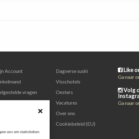
Like 
jn Account
Dagverse sushi
Ga naar o
nkelmand
Visschotels
Volg 
elgestelde vragen
Oesters
Instagr
latiegeschenken
Vacatures
Ga naar o
Over ons
Cookiebeleid (EU)
pen ons om statistieken