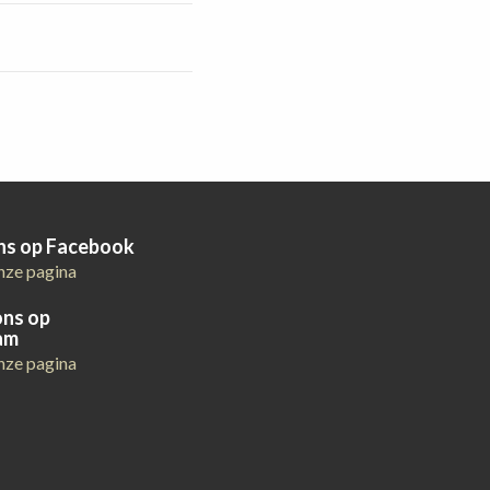
ons op Facebook
nze pagina
ons op
am
nze pagina