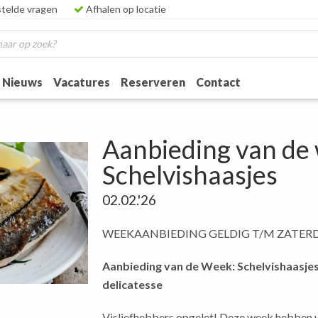
telde vragen
Afhalen op locatie
Nieuws
Vacatures
Reserveren
Contact
Aanbieding van de
Schelvishaasjes
02.02.'26
WEEKAANBIEDING GELDIG T/M ZATERD
Aanbieding van de Week: Schelvishaasjes
delicatesse
Visliefhebbers opgelet! Deze week hebben w