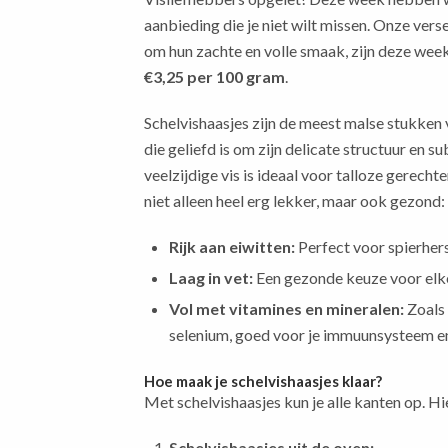
aanbieding die je niet wilt missen. Onze vers
om hun zachte en volle smaak, zijn deze week 
€3,25 per 100 gram
.
Schelvishaasjes zijn de meest malse stukken v
die geliefd is om zijn delicate structuur en s
veelzijdige vis is ideaal voor talloze gerecht
niet alleen heel erg lekker, maar ook gezond:
Rijk aan eiwitten:
Perfect voor spierhers
Laag in vet:
Een gezonde keuze voor elke
Vol met vitamines en mineralen:
Zoals 
selenium, goed voor je immuunsysteem en
Hoe maak je schelvishaasjes klaar?
Met schelvishaasjes kun je alle kanten op. Hie
Schelvishaasjes uit de oven: