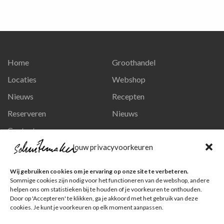
Home
Groothandel
Locaties
Webshop
Nieuws
Recepten
Reserveren
Nieuws
Contact
Privacy en persoonsgegevens
Jouw privacyvoorkeuren
Like ons op Facebook
Wij gebruiken cookies om je ervaring op onze site te verbeteren.
Ga naar onze pagina
Sommige cookies zijn nodig voor het functioneren van de webshop, andere
helpen ons om statistieken bij te houden of je voorkeuren te onthouden.
Volg ons op Instagram
Door op 'Accepteren' te klikken, ga je akkoord met het gebruik van deze
cookies. Je kunt je voorkeuren op elk moment aanpassen.
Ga naar onze pagina