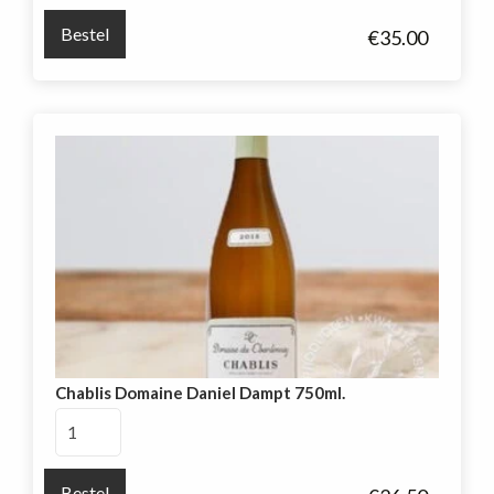
Vieilles
Bestel
€
35.00
Vignes
Guerrin
aantal
Chablis Domaine Daniel Dampt 750ml.
Chablis
Domaine
Daniel
Bestel