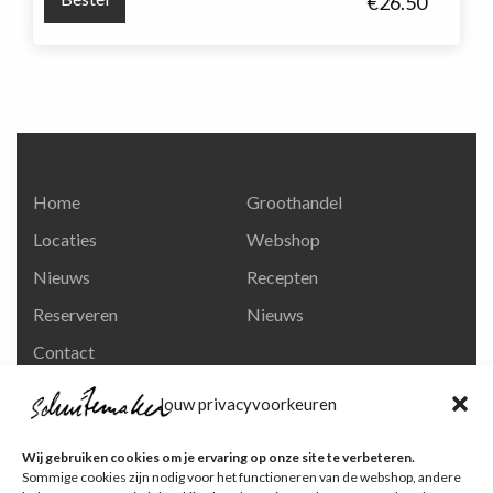
€
26.50
Dampt
750ml.
aantal
Home
Groothandel
Locaties
Webshop
Nieuws
Recepten
Reserveren
Nieuws
Contact
Privacy en
Jouw privacyvoorkeuren
persoonsgegevens
Like ons op Facebook
Wij gebruiken cookies om je ervaring op onze site te verbeteren.
Ga naar onze pagina
Sommige cookies zijn nodig voor het functioneren van de webshop, andere