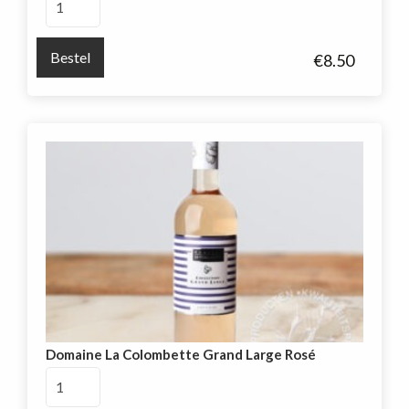
Bertholets
Grande
Bestel
€
8.50
Reserve
Chardonnay
aantal
Domaine La Colombette Grand Large Rosé
Domaine
La