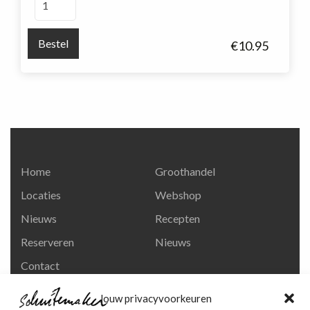
Zolo
aantal
Bestel
€
10.95
Home
Groothandel
Locaties
Webshop
Nieuws
Recepten
Reserveren
Nieuws
Contact
Privacy en
Jouw privacyvoorkeuren
persoonsgegevens