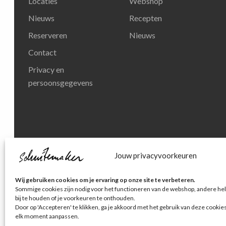
Locaties
Webshop
Nieuws
Recepten
Reserveren
Nieuws
Contact
Privacy en
persoonsgegevens
Jouw privacyvoorkeuren
© Schuitemaker Vis
Wij gebruiken cookies om je ervaring op onze site te verbeteren.
Sommige cookies zijn nodig voor het functioneren van de webshop, andere hel
bij te houden of je voorkeuren te onthouden.
Door op 'Accepteren' te klikken, ga je akkoord met het gebruik van deze cookie
elk moment aanpassen.