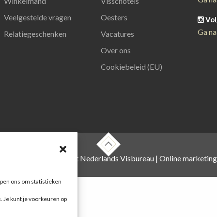
Winkelmand
Visschotels
Veelgestelde vragen
Oesters
Vol
Ga na
Relatiegeschenken
Vacatures
Over ons
Cookiebeleid (EU)
 , foto's zijn o.a. van het Nederlands Visbureau |
Online marketin
pen ons om statistieken
s. Je kunt je voorkeuren op