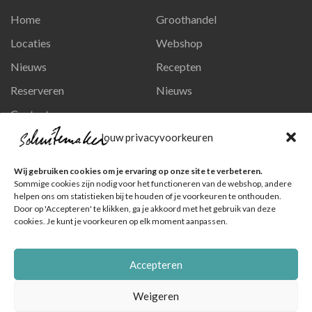
Home
Groothandel
Locaties
Webshop
Nieuws
Recepten
Reserveren
Nieuws
Contact
Privacy en persoonsgegevens
Jouw privacyvoorkeuren
Like ons op Facebook
Wij gebruiken cookies om je ervaring op onze site te verbeteren.
Ga naar onze pagina
Sommige cookies zijn nodig voor het functioneren van de webshop, andere
helpen ons om statistieken bij te houden of je voorkeuren te onthouden.
Volg ons op Instagram
Door op 'Accepteren' te klikken, ga je akkoord met het gebruik van deze
cookies. Je kunt je voorkeuren op elk moment aanpassen.
Ga naar onze pagina
Accepteren
Weigeren