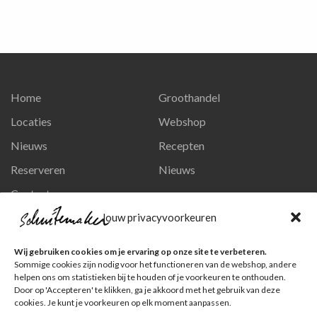
Home
Groothandel
Locaties
Webshop
Nieuws
Recepten
Reserveren
Nieuws
Contact
Privacy en persoonsgegevens
Jouw privacyvoorkeuren
Like ons op Facebook
Wij gebruiken cookies om je ervaring op onze site te verbeteren.
Ga naar onze pagina
Sommige cookies zijn nodig voor het functioneren van de webshop, andere
helpen ons om statistieken bij te houden of je voorkeuren te onthouden.
Volg ons op Instagram
Door op 'Accepteren' te klikken, ga je akkoord met het gebruik van deze
cookies. Je kunt je voorkeuren op elk moment aanpassen.
Ga naar onze pagina