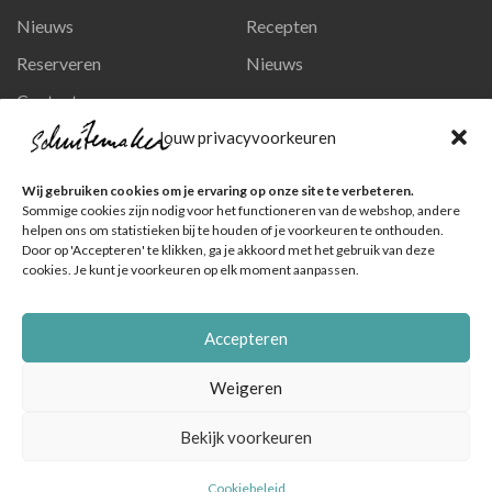
Nieuws
Recepten
Reserveren
Nieuws
Contact
Privacy en persoonsgegevens
Jouw privacyvoorkeuren
Like ons op Facebook
Wij gebruiken cookies om je ervaring op onze site te verbeteren.
Ga naar onze pagina
Sommige cookies zijn nodig voor het functioneren van de webshop, andere
helpen ons om statistieken bij te houden of je voorkeuren te onthouden.
Volg ons op Instagram
Door op 'Accepteren' te klikken, ga je akkoord met het gebruik van deze
cookies. Je kunt je voorkeuren op elk moment aanpassen.
Ga naar onze pagina
Accepteren
Weigeren
Bekijk voorkeuren
© Schuitemaker Vis , foto's zijn o.a. van het Nederlands Visbureau
|
Online marketingbureau Dutch Blue
Cookiebeleid