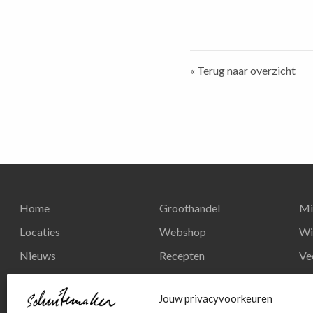
« Terug naar overzicht
Home
Groothandel
Mi
Locaties
Webshop
Wi
Nieuws
Recepten
Ve
Reserveren
Nieuws
Re
Jouw privacyvoorkeuren
Contact