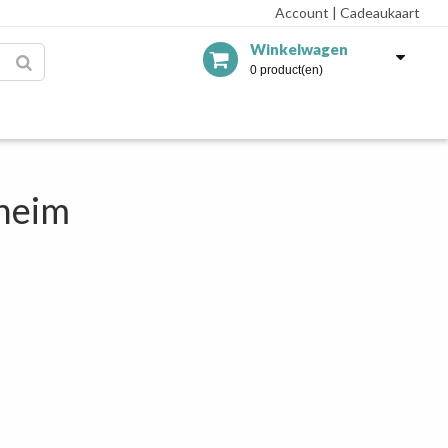
Account
|
Cadeaukaart
Winkelwagen
0 product(en)
heim