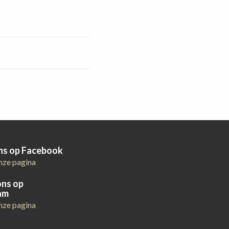
ons op Facebook
nze pagina
ons op
am
nze pagina