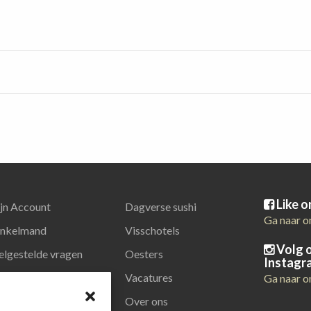
Like 
jn Account
Dagverse sushi
Ga naar o
nkelmand
Visschotels
Volg 
elgestelde vragen
Oesters
Instagr
latiegeschenken
Vacatures
Ga naar o
Over ons