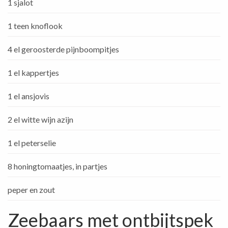
1 sjalot
1 teen knoflook
4 el geroosterde pijnboompitjes
1 el kappertjes
1 el ansjovis
2 el witte wijn azijn
1 el peterselie
8 honingtomaatjes, in partjes
peper en zout
Zeebaars met ontbijtspek