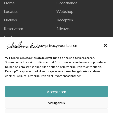
Home
Groothandel
Locaties
Webshop
Nieuws
Recepten
Reserveren
Nieuws
Contact
Privacy en persoonsgegevens
Jouw privacyvoorkeuren
Like ons op Facebook
Wij gebruiken cookies om je ervaring op onze site te verbeteren.
Ga naar onze pagina
Sommige cookies zijn nodig voor het functioneren van de webshop, andere
helpen ons om statistieken bij te houden of je voorkeuren te onthouden.
Volg ons op Instagram
Door op 'Accepteren' te klikken, ga je akkoord met het gebruik van deze
cookies. Je kunt je voorkeuren op elk moment aanpassen.
Ga naar onze pagina
Accepteren
Weigeren