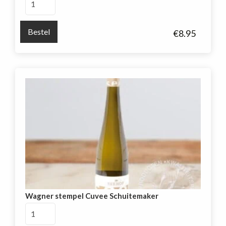
Sauvignon
Blanc
Bestel
€
8.95
Insigne
aantal
Wagner stempel Cuvee Schuitemaker
Wagner
stempel