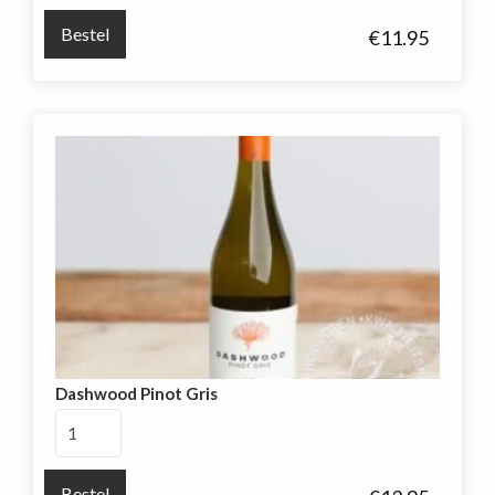
Cuvee
Bestel
€
11.95
Schuitemaker
aantal
Dashwood Pinot Gris
Dashwood
Pinot
Gris
Bestel