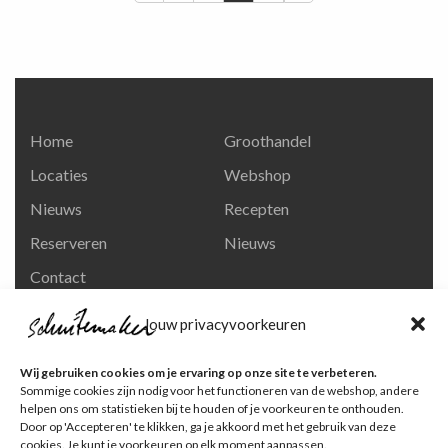
Home
Groothandel
Locaties
Webshop
Nieuws
Recepten
Reserveren
Nieuws
Contact
Privacy en
Jouw privacyvoorkeuren
persoonsgegevens
Like ons op Facebook
Wij gebruiken cookies om je ervaring op onze site te verbeteren.
Ga naar onze pagina
Sommige cookies zijn nodig voor het functioneren van de webshop, andere
helpen ons om statistieken bij te houden of je voorkeuren te onthouden.
Volg ons op Instagram
Door op 'Accepteren' te klikken, ga je akkoord met het gebruik van deze
cookies. Je kunt je voorkeuren op elk moment aanpassen.