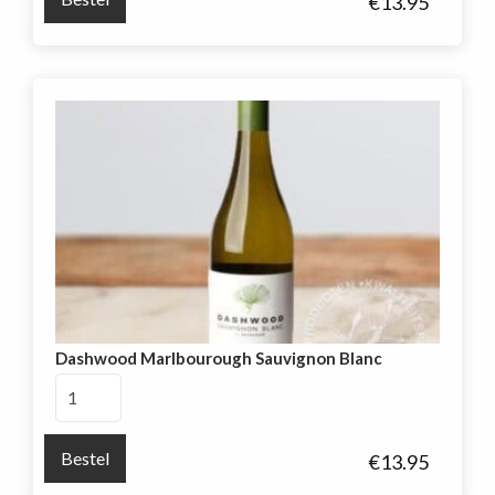
€
13.95
aantal
Dashwood Marlbourough Sauvignon Blanc
Dashwood
Marlbourough
Sauvignon
Bestel
€
13.95
Blanc