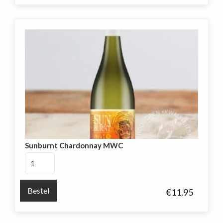
aantal
Sunburnt Chardonnay MWC
Sunburnt
Chardonnay
MWC
Bestel
€
11.95
aantal