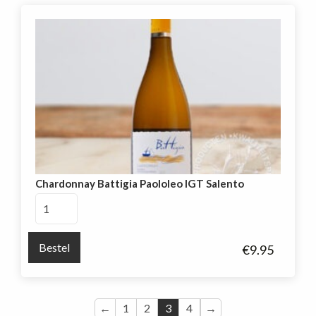
Chardonnay Battigia Paololeo IGT Salento
Chardonnay
Battigia
Paololeo
Bestel
€
9.95
IGT
Salento
aantal
←
1
2
3
4
→