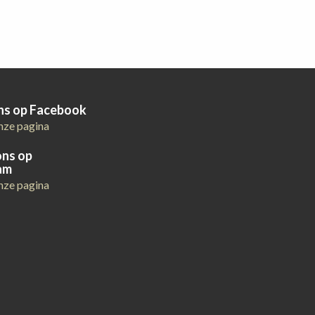
ons op Facebook
nze pagina
ons op
am
nze pagina