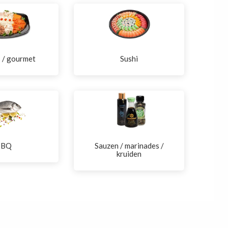
s / gourmet
Sushi
BBQ
Sauzen / marinades /
kruiden