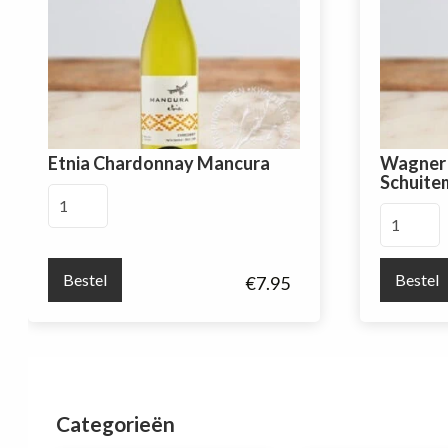
Etnia Chardonnay Mancura
Wagner 
Schuite
Etnia
Wagner
Chardonnay
stempel
Mancura
Cuvee
aantal
Bestel
Bestel
€
7.95
Schuitem
aantal
Categorieën