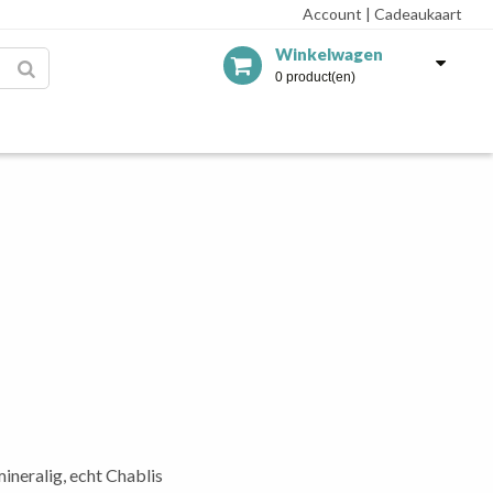
Account
|
Cadeaukaart
Winkelwagen
0 product(en)
mineralig, echt Chablis