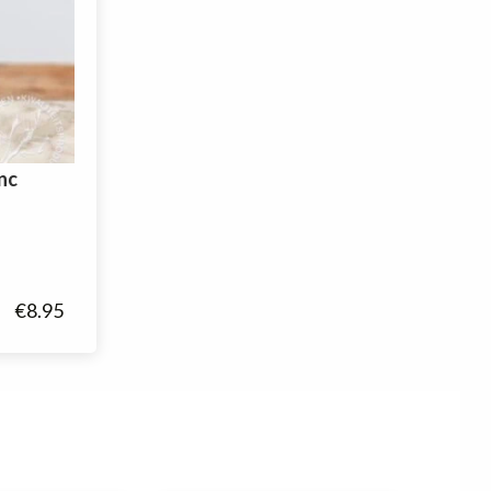
nc
€
8.95