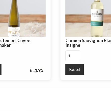
stempel Cuvee
Carmen Sauvignon Bla
maker
Insigne
Carmen
Sauvignon
Blanc
Bestel
€
11.95
aker
Insigne
aantal