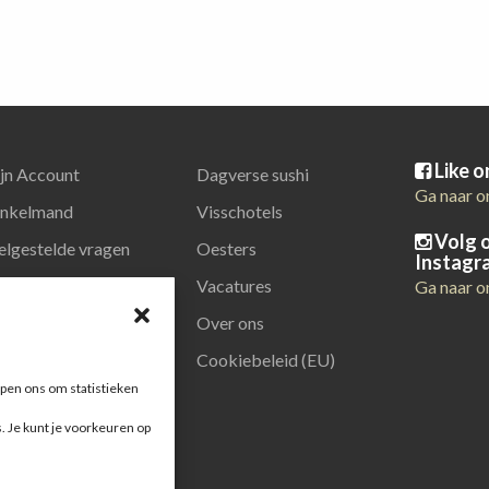
Like 
jn Account
Dagverse sushi
Ga naar o
nkelmand
Visschotels
Volg 
elgestelde vragen
Oesters
Instagr
latiegeschenken
Vacatures
Ga naar o
Over ons
Cookiebeleid (EU)
pen ons om statistieken
s. Je kunt je voorkeuren op