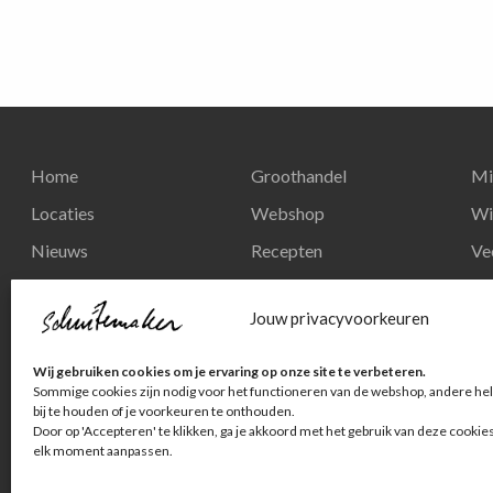
Home
Groothandel
Mi
Locaties
Webshop
Wi
Nieuws
Recepten
Ve
Reserveren
Nieuws
Re
Jouw privacyvoorkeuren
Contact
Privacy en
Wij gebruiken cookies om je ervaring op onze site te verbeteren.
persoonsgegevens
Sommige cookies zijn nodig voor het functioneren van de webshop, andere hel
bij te houden of je voorkeuren te onthouden.
Door op 'Accepteren' te klikken, ga je akkoord met het gebruik van deze cookie
elk moment aanpassen.